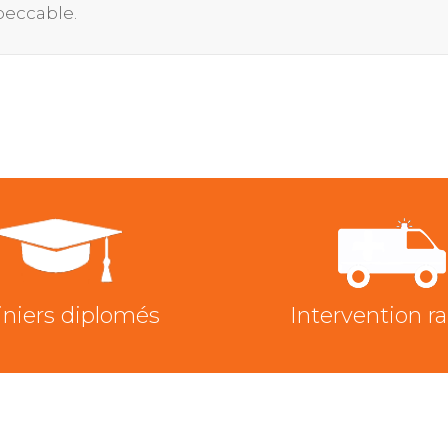
peccable.
iniers diplomés
Intervention r