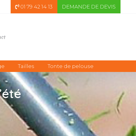
01 79 42 14 13
DEMANDE DE DEVIS
act
ge
Tailles
Tonte de pelouse
’été