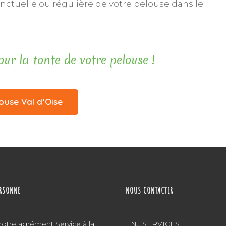
onctuelle ou régulière de votre pelouse dans le
r la tonte de votre pelouse !
ouse Val d'Oise
tches
rolex replica uk
ERSONNE
NOUS CONTACTER
notre agrément Service à la
ENJ SERVICES