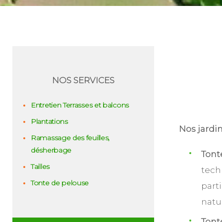
NOS SERVICES
Entretien Terrasses et balcons
Plantations
Nos jardi
Ramassage des feuilles,
désherbage
Tont
Tailles
tech
Tonte de pelouse
part
natu
Tont