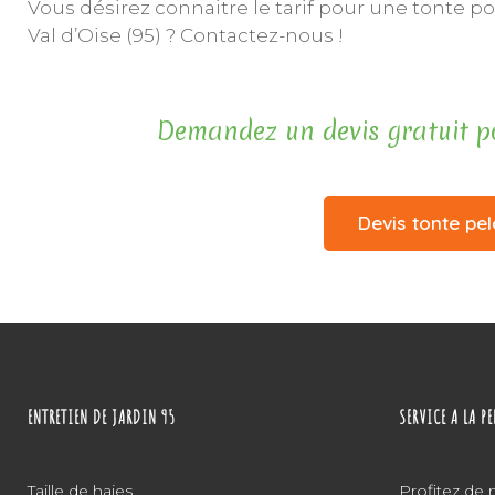
Vous désirez connaitre le tarif pour une tonte p
Val d’Oise (95) ? Contactez-nous !
Demandez un devis gratuit pou
Devis tonte pel
breitling replica
omega replica watches
replica wa
ENTRETIEN DE JARDIN 95
SERVICE A LA P
Taille de haies
Profitez de 