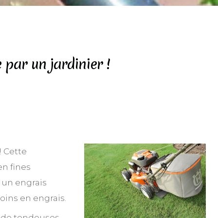
 par un jardinier !
! Cette
en fines
t un engrais
oins en engrais.
s de tondeuses