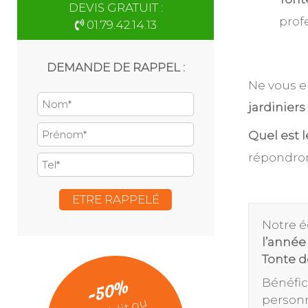
DEVIS GRATUIT :
prof
01.79.42.14.13
DEMANDE DE RAPPEL :
Ne vous em
jardiniers
Quel est 
répondron
Notre é
l’année
Tonte d
-50%
Bénéfic
personn