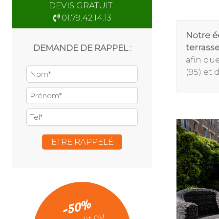
DEVIS GRATUIT :
01.79.42.14.13
Notre é
terrass
DEMANDE DE RAPPEL :
afin qu
(95) et
-50%