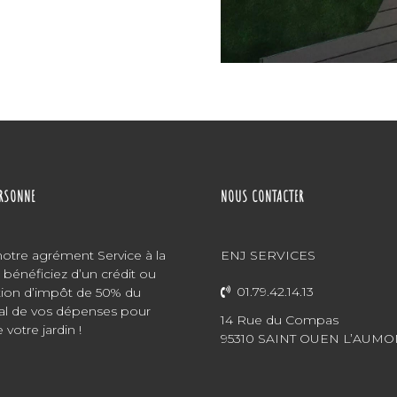
tches
rolex replica uk
ERSONNE
NOUS CONTACTER
notre agrément Service à la
ENJ SERVICES
bénéficiez d’un crédit ou
01.79.42.14.13
tion d’impôt de 50% du
al de vos dépenses pour
14 Rue du Compas
 votre jardin !
95310 SAINT OUEN L’AUM