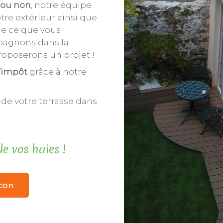
 ou non
, notre équipe
re extérieur ainsi que
de ce que vous
pagnons dans la
proposerons un projet !
d’impôt
grâce à notre
 de votre terrasse dans
e vos haies !
lcon