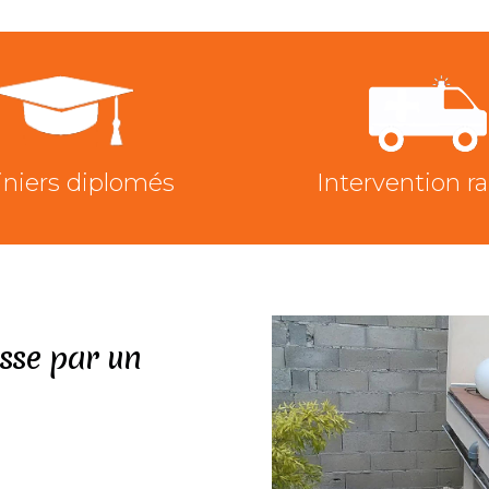
iniers diplomés
Intervention r
asse par un