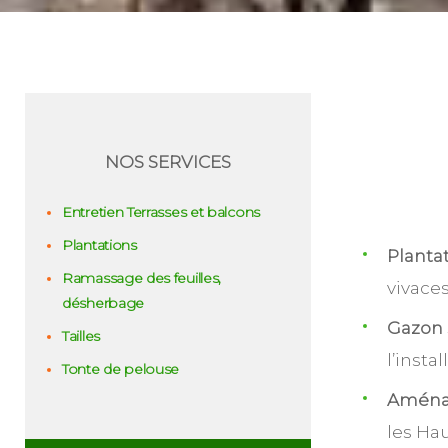
NOS SERVICES
Entretien Terrasses et balcons
Plantations
Planta
Ramassage des feuilles,
vivace
désherbage
Gazon 
Tailles
l’insta
Tonte de pelouse
Aménag
les Hau