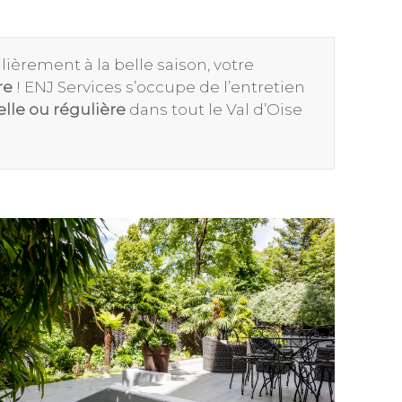
ulièrement à la belle saison, votre
re
! ENJ Services s’occupe de l’entretien
lle ou régulière
dans tout le Val d’Oise