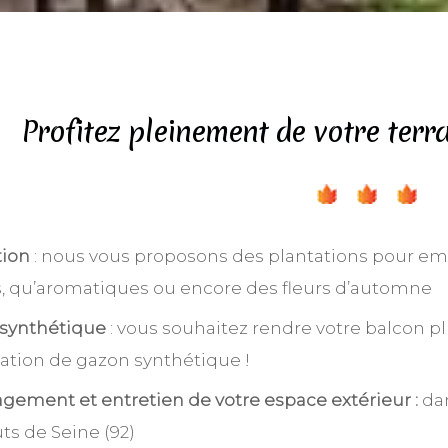
Profitez pleinement de votre terr
tion
: nous vous proposons des plantations pour embe
s, qu’aromatiques ou encore des fleurs d’automne
synthétique
: vous souhaitez rendre votre balcon p
llation de gazon synthétique !
ement et entretien de votre espace extérieur :
da
ts de Seine (92)