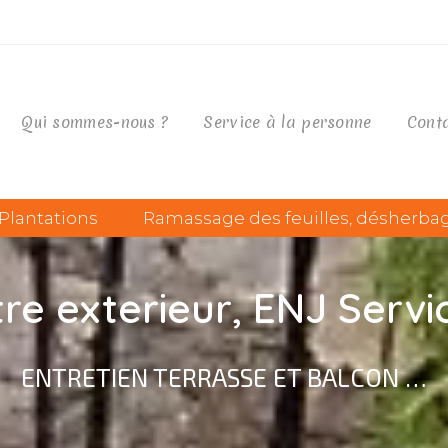
Qui sommes-nous ?
Service à la personne
Cont
Plantations
Ramassage des feuilles, désherba
re exterieur, ENJ Servic
ENTRETIEN TERRASSE ET BALCON …