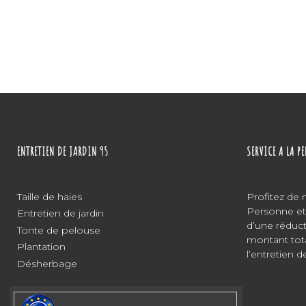
breitling replica
omega replica watches
replica wa
ENTRETIEN DE JARDIN 95
SERVICE A LA P
Taille de haies
Profitez de 
Personne et 
Entretien de jardin
d’une réduc
Tonte de pelouse
montant tot
Plantation
l’entretien de
Désherbage